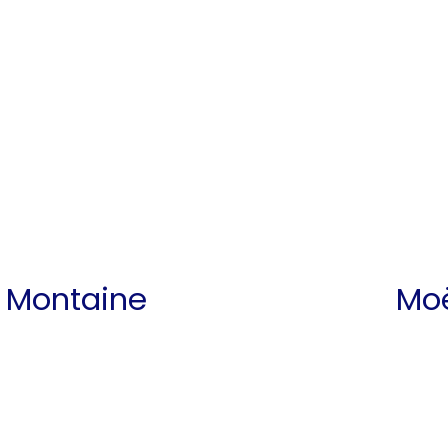
 Montaine
Moë